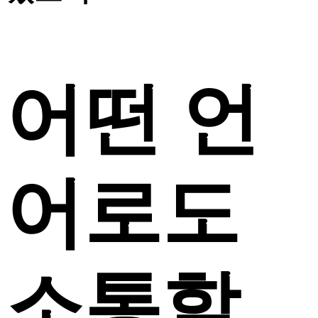
어떤 언
어로도
소통할