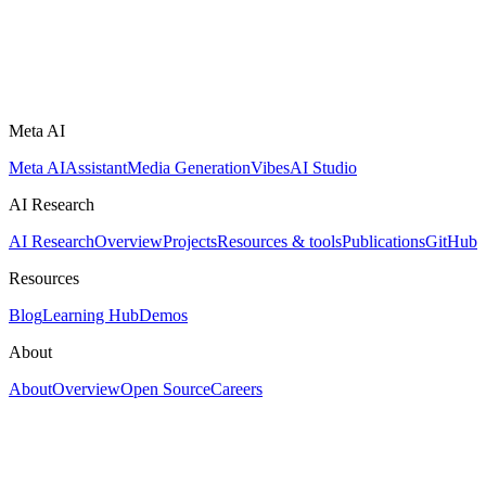
Meta AI
Meta AI
Assistant
Media Generation
Vibes
AI Studio
AI Research
AI Research
Overview
Projects
Resources & tools
Publications
GitHub
Resources
Blog
Learning Hub
Demos
About
About
Overview
Open Source
Careers