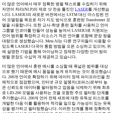
더 많은 언어에서 매우 정확한 병렬 텍스트를 수집하기 위해
자연어 처리(NLP)의 제로 샷 전송 툴킷인
LASER
를 개선했습
니다. LASER3의 새로운 버전에서는 LSTM 대신 마스킹된 언
어 모델링을 목표로 자가 지도 방식으로 훈련된 Transformer 모
델을 사용합니다. 또한 교사-학생 훈련 절차를 사용하고 언어
그룹별 인코더를 만들어 성능을 높여서 LASER3로 지원되는
언어 범위를 확장하고 리소스가 적은 언어를 포함해 문장 쌍을
대량으로 생성했습니다. Meta AI는 다른 연구자들이 사용할 수
있도록 LASER3 다국어 통합 방법을 오픈 소싱하고 있으며, 위
에 설명한 기법을 통해 마이닝하고 정제한 다양한 언어 쌍의
병렬 문장도 수십억 개 제공하고 있습니다.
더 많은 언어에서 훈련 예시를 소싱할 때 폭넓은 범위를 대상
으로 했기 때문에 예시 품질을 높게 유지하는 것이 중요했습니
다. 200개 언어로 확장하기 위해 데이터 정제 파이프라인을 전
체적으로 점검했으며, 인터넷 규모 말뭉치(코퍼스)로부터 높
은 신뢰도로 데이터를 필터링하고 잡음을 삭제하기 위해 최초
로 LID-200 모델을 사용하는 것을 포함한 주요 필터링 단계를
추가했습니다. 200개 언어 전체 세트에 대한 유독성 리스트를
개발한 다음 이를 활용하여 착각을 일으킬 가능성이 있는 유독
성을 평가하고 필터링했습니다. 이러한 단계를 통해 정확하게