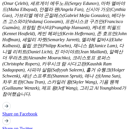
(Onur Çelebi), 세르게이 에두노프(Sergey Edunov), 마하 엘바야
드(Maha Elbayad), 안젤라 팬(Angela Fan), 신시아 가오(Cynthia
Gao), 가브리엘 메야 곤잘레스(Gabriel Mejia Gonzalez), 베다누
즈 고스와미(Vedanuj Goswami), 프란시스코 구즈만(Francisco
Guzmán), 프랑팁 한사티(Prangthip Hansanti), 케네트 히필드
(Kennet Heafield), 케빈 헤퍼넌(Kevin Heffernan), 존 호프먼(John
Hoffman), 세말리 자렛(Semarley Jarrett), 엘라헤 칼바시(Elahe
Kalbassi), 필립 코언(Philipp Koehn), 재니스 람(Janice Lam), 다
니엘 리히트(Daniel Licht), 진 마이야르(Jean Maillard), 알렉산
더 무라츠코(Alexandre Mourachko), 크리스토프 로퍼스
(Christophe Ropers), 카우시크 람 사다고판(Kaushik Ram
Sadagopan), 사피야 살림(Safiyyah Saleem), 홀거 슈웽크(Holger
Schwenk), 섀넌 스프루트(Shannon Spruit), 애나 선(Anna Sun),
차우 트란(Chau Tran), 스카일러 왕(Skyler Wang), 기욤 웬젝
(Guillaume Wenzek), 제프 왕(Jeff Wang), 그리고 Al Youngblood가
참여했습니다.
Share on Facebook
Share on Twitter